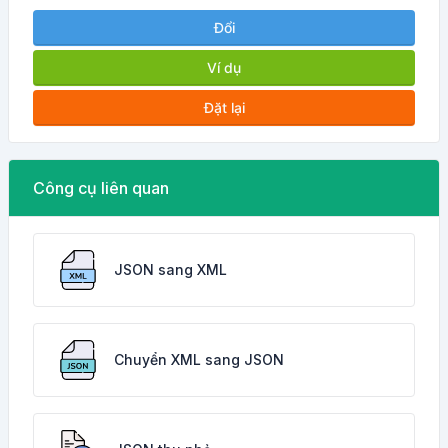
Đổi
Ví dụ
Đặt lại
Công cụ liên quan
JSON sang XML
Chuyển XML sang JSON