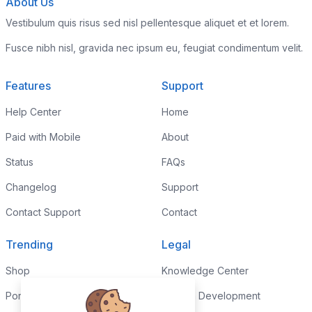
About Us
Vestibulum quis risus sed nisl pellentesque aliquet et et lorem.
Fusce nibh nisl, gravida nec ipsum eu, feugiat condimentum velit.
Features
Support
Help Center
Home
Paid with Mobile
About
Status
FAQs
Changelog
Support
Contact Support
Contact
Trending
Legal
Shop
Knowledge Center
Portfolio
Custom Development