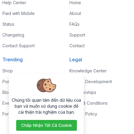
Help Center
Home
Paid with Mobile
About
Status
FAQs
Changelog
Support
Contact Support
Contact
Trending
Legal
Shop
Knowledge Center
Portfolio
Custom Development
Blog
Sponsorships
Chúng tôi quan tâm đến dữ liệu của
Events
Terms & Conditions
bạn và muốn sử dụng cookie để
cải thiện trải nghiệm của bạn.
Forums
Privacy Policy
Chấp Nhận Tất Cả Cookie