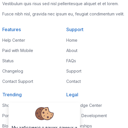
Vestibulum quis risus sed nisl pellentesque aliquet et et lorem.
Fusce nibh nisl, gravida nec ipsum eu, feugiat condimentum velit.
Features
Support
Help Center
Home
Paid with Mobile
About
Status
FAQs
Changelog
Support
Contact Support
Contact
Trending
Legal
Shop
Knowledge Center
Portfolio
Custom Development
Blog
Sponsorships
Мы заботимся о ваших данных и