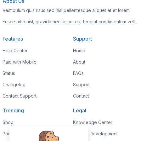
About Us
Vestibulum quis risus sed nisl pellentesque aliquet et et lorem.
Fusce nibh nisl, gravida nec ipsum eu, feugiat condimentum velit.
Features
Support
Help Center
Home
Paid with Mobile
About
Status
FAQs
Changelog
Support
Contact Support
Contact
Trending
Legal
Shop
Knowledge Center
Portfolio
Custom Development