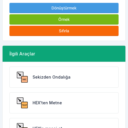
Dönüştürmek
Örnek
Sıfırla
İlgili Araçlar
Sekizden Ondalığa
HEX'ten Metne