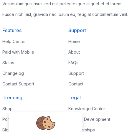
Vestibulum quis risus sed nisl pellentesque aliquet et et lorem.
Fusce nibh nisl, gravida nec ipsum eu, feugiat condimentum velit.
Features
Support
Help Center
Home
Paid with Mobile
About
Status
FAQs
Changelog
Support
Contact Support
Contact
Trending
Legal
Shop
Knowledge Center
Portfolio
Custom Development
Blog
Sponsorships