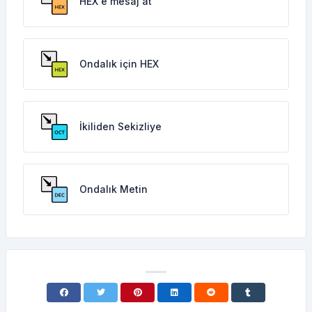
HEX'e mesaj at
Ondalık için HEX
İkiliden Sekizliye
Ondalık Metin