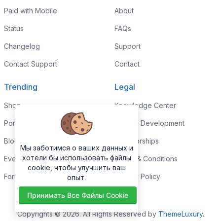
Paid with Mobile
About
Status
FAQs
Changelog
Support
Contact Support
Contact
Trending
Legal
Shop
Knowledge Center
Portfolio
Custom Development
Blog
Sponsorships
Мы заботимся о ваших данных и
хотели бы использовать файлы
Events
Terms & Conditions
cookie, чтобы улучшить ваш
Forums
Privacy Policy
опыт.
Принимать Все Файлы Cookie
Copyrights © 2026. All Rights Reserved by
ThemeLuxury
.