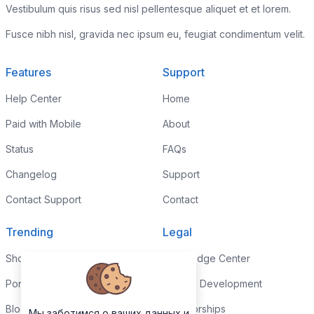
Vestibulum quis risus sed nisl pellentesque aliquet et et lorem.
Fusce nibh nisl, gravida nec ipsum eu, feugiat condimentum velit.
Features
Support
Help Center
Home
Paid with Mobile
About
Status
FAQs
Changelog
Support
Contact Support
Contact
Trending
Legal
Shop
Knowledge Center
Portfolio
Custom Development
Blog
Sponsorships
Мы заботимся о ваших данных и