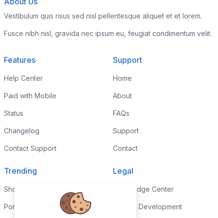
About Us
Vestibulum quis risus sed nisl pellentesque aliquet et et lorem.
Fusce nibh nisl, gravida nec ipsum eu, feugiat condimentum velit.
Features
Support
Help Center
Home
Paid with Mobile
About
Status
FAQs
Changelog
Support
Contact Support
Contact
Trending
Legal
Shop
Knowledge Center
Portfolio
Custom Development