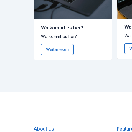
Wa
Wo kommt es her?
War
Wo kommt es her?
W
Weiterlesen
About Us
Featur