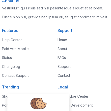
About Us
Vestibulum quis risus sed nisl pellentesque aliquet et et lorem.
Fusce nibh nisl, gravida nec ipsum eu, feugiat condimentum velit.
Features
Support
Help Center
Home
Paid with Mobile
About
Status
FAQs
Changelog
Support
Contact Support
Contact
Trending
Legal
Shop
Knowledge Center
Portfolio
Custom Development