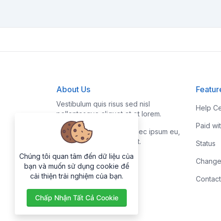
About Us
Featur
Vestibulum quis risus sed nisl
Help Ce
pellentesque aliquet et et lorem.
Paid wi
Fusce nibh nisl, gravida nec ipsum eu,
feugiat condimentum velit.
Status
Chúng tôi quan tâm đến dữ liệu của
Change
bạn và muốn sử dụng cookie để
cải thiện trải nghiệm của bạn.
Contact
Chấp Nhận Tất Cả Cookie