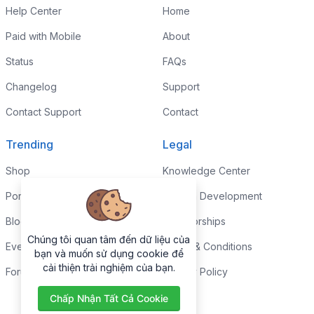
Help Center
Home
Paid with Mobile
About
Status
FAQs
Changelog
Support
Contact Support
Contact
Trending
Legal
Shop
Knowledge Center
Portfolio
Custom Development
Blog
Sponsorships
Chúng tôi quan tâm đến dữ liệu của
Events
Terms & Conditions
bạn và muốn sử dụng cookie để
cải thiện trải nghiệm của bạn.
Forums
Privacy Policy
Chấp Nhận Tất Cả Cookie