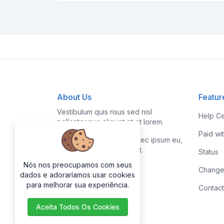
About Us
Featur
Vestibulum quis risus sed nisl
Help Ce
pellentesque aliquet et et lorem.
Paid wi
Fusce nibh nisl, gravida nec ipsum eu,
feugiat condimentum velit.
Status
Nós nos preocupamos com seus
Change
dados e adoraríamos usar cookies
para melhorar sua experiência.
Contact
Aceita Todos Os Cookies