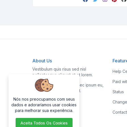
About Us
Featur
Vestibulum quis risus sed nisl
Help Ce
pellentesque aliquet et et lorem.
Paid wi
Fusce nibh nisl, gravida nec ipsum eu,
feugiat condimentum velit.
Status
Nós nos preocupamos com seus
Change
dados e adoraríamos usar cookies
para melhorar sua experiência.
Contact
Aceita Todos Os Cookies