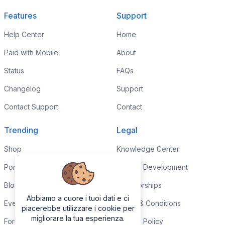
Features
Support
Help Center
Home
Paid with Mobile
About
Status
FAQs
Changelog
Support
Contact Support
Contact
Trending
Legal
Shop
Knowledge Center
Portfolio
Custom Development
Blog
Sponsorships
Abbiamo a cuore i tuoi dati e ci
Events
Terms & Conditions
piacerebbe utilizzare i cookie per
migliorare la tua esperienza.
Forums
Privacy Policy