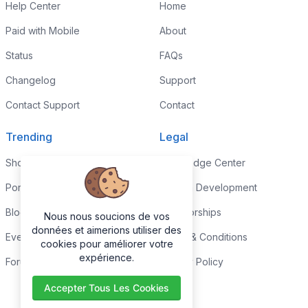
Help Center
Home
Paid with Mobile
About
Status
FAQs
Changelog
Support
Contact Support
Contact
Trending
Legal
Shop
Knowledge Center
Portfolio
Custom Development
Blog
Sponsorships
Nous nous soucions de vos
données et aimerions utiliser des
Events
Terms & Conditions
cookies pour améliorer votre
expérience.
Forums
Privacy Policy
Accepter Tous Les Cookies