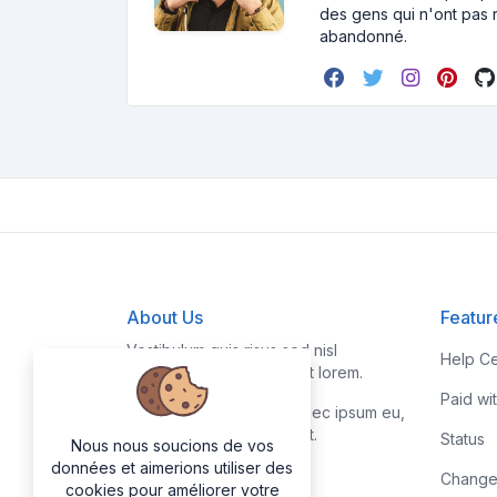
des gens qui n'ont pas r
abandonné.
About Us
Featur
Vestibulum quis risus sed nisl
Help Ce
pellentesque aliquet et et lorem.
Paid wi
Fusce nibh nisl, gravida nec ipsum eu,
feugiat condimentum velit.
Status
Nous nous soucions de vos
données et aimerions utiliser des
Change
cookies pour améliorer votre