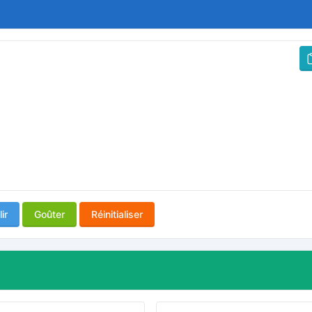
ir
Goûter
Réinitialiser