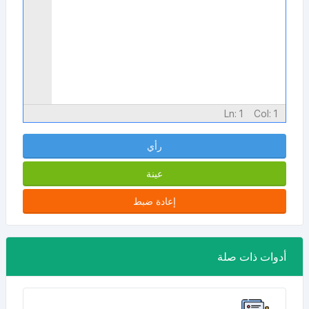
Ln:
1
Col:
1
رأي
عينة
إعادة ضبط
أدوات ذات صلة