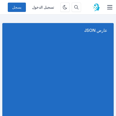
تسجيل الدخول
يسجل
عارض JSON