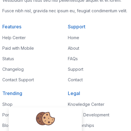
Vestibulum quis risus sed nisl pellentesque aliquet et et lorem.
Fusce nibh nisl, gravida nec ipsum eu, feugiat condimentum velit.
Features
Support
Help Center
Home
Paid with Mobile
About
Status
FAQs
Changelog
Support
Contact Support
Contact
Trending
Legal
Shop
Knowledge Center
Portfolio
Custom Development
Blog
Sponsorships