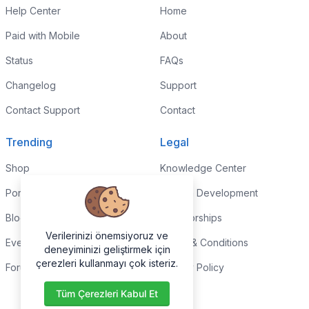
Help Center
Home
Paid with Mobile
About
Status
FAQs
Changelog
Support
Contact Support
Contact
Trending
Legal
Shop
Knowledge Center
Portfolio
Custom Development
Blog
Sponsorships
Verilerinizi önemsiyoruz ve
Events
Terms & Conditions
deneyiminizi geliştirmek için
çerezleri kullanmayı çok isteriz.
Forums
Privacy Policy
Tüm Çerezleri Kabul Et