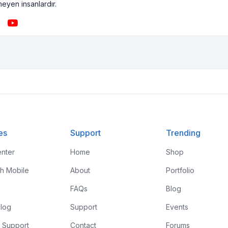
meyen insanlardır.
es
Support
Trending
nter
Home
Shop
th Mobile
About
Portfolio
FAQs
Blog
log
Support
Events
 Support
Contact
Forums