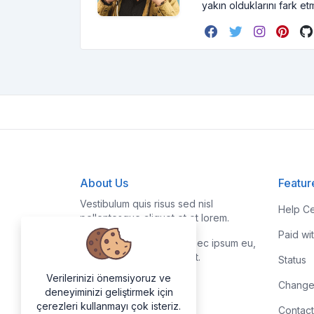
yakın olduklarını fark et
About Us
Featur
Vestibulum quis risus sed nisl
Help Ce
pellentesque aliquet et et lorem.
Paid wi
Fusce nibh nisl, gravida nec ipsum eu,
feugiat condimentum velit.
Status
Verilerinizi önemsiyoruz ve
Change
deneyiminizi geliştirmek için
çerezleri kullanmayı çok isteriz.
Contact