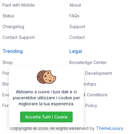
Paid with Mobile
About
Status
FAQs
Changelog
Support
Contact Support
Contact
Trending
Legal
Shop
Knowledge Center
Portfolio
Custom Development
Blog
Sponsorships
Abbiamo a cuore i tuoi dati e ci
Events
Terms & Conditions
piacerebbe utilizzare i cookie per
migliorare la tua esperienza.
Forums
Privacy Policy
Accetta Tutti I Cookie
Copyrights © 2026. All Rights Reserved by
ThemeLuxury
.