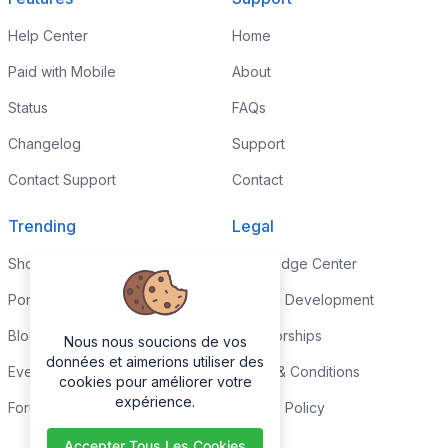
Help Center
Home
Paid with Mobile
About
Status
FAQs
Changelog
Support
Contact Support
Contact
Trending
Legal
Shop
Knowledge Center
Portfolio
Custom Development
Blog
Sponsorships
Nous nous soucions de vos
données et aimerions utiliser des
Events
Terms & Conditions
cookies pour améliorer votre
expérience.
Forums
Privacy Policy
Accepter Tous Les Cookies