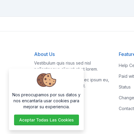
About Us
Featur
Vestibulum quis risus sed nisl
Help Ce
pellentesque aliquet et et lorem.
Paid wi
Fusce nibh nisl, gravida nec ipsum eu,
feugiat condimentum velit.
Status
Nos preocupamos por sus datos y
Change
nos encantaría usar cookies para
mejorar su experiencia.
Contact
Aceptar Todas Las Cookies