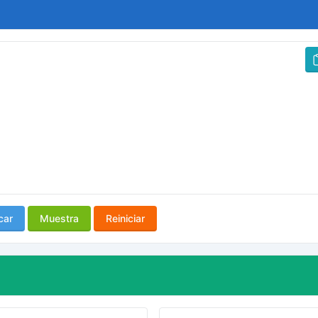
car
Muestra
Reiniciar