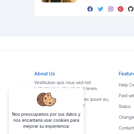
About Us
Featur
Vestibulum quis risus sed nisl
Help Ce
pellentesque aliquet et et lorem.
Paid wi
Fusce nibh nisl, gravida nec ipsum eu,
feugiat condimentum velit.
Status
Nos preocupamos por sus datos y
Change
nos encantaría usar cookies para
mejorar su experiencia.
Contact