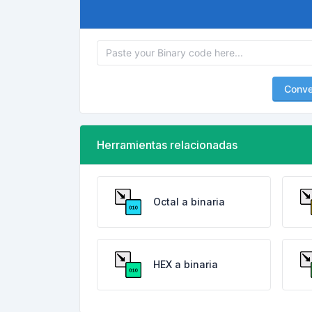
Conver
Herramientas relacionadas
Octal a binaria
HEX a binaria